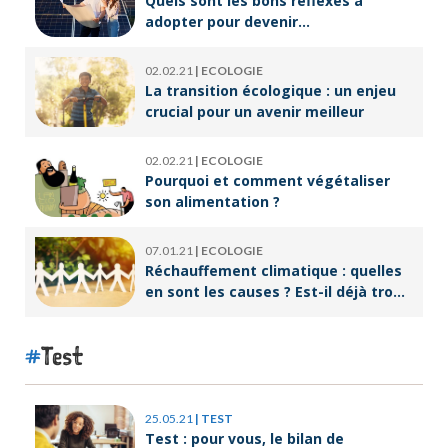
Quels sont les bons reflexes à
adopter pour devenir
écoresponsable ?
02.02.21
|
ECOLOGIE
La transition écologique : un enjeu
crucial pour un avenir meilleur
02.02.21
|
ECOLOGIE
Pourquoi et comment végétaliser
son alimentation ?
07.01.21
|
ECOLOGIE
Réchauffement climatique : quelles
en sont les causes ? Est-il déjà trop
tard pour l’endiguer ?
Test
25.05.21
|
TEST
Test : pour vous, le bilan de