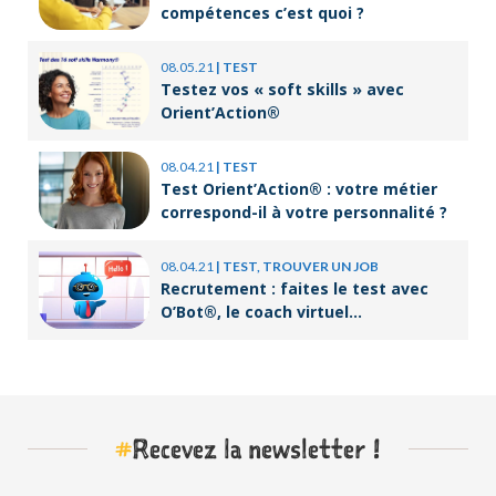
compétences c’est quoi ?
08.05.21
|
TEST
Testez vos « soft skills » avec
Orient’Action®
08.04.21
|
TEST
Test Orient’Action® : votre métier
correspond-il à votre personnalité ?
08.04.21
|
TEST, TROUVER UN JOB
Recrutement : faites le test avec
O’Bot®, le coach virtuel
d’Orient’Action®
#
Recevez la newsletter !