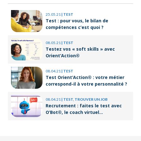
25.05.21
|
TEST
Test : pour vous, le bilan de
compétences c’est quoi ?
08.05.21
|
TEST
Testez vos « soft skills » avec
Orient’Action®
08.04.21
|
TEST
Test Orient’Action® : votre métier
correspond-il à votre personnalité ?
08.04.21
|
TEST, TROUVER UN JOB
Recrutement : faites le test avec
O’Bot®, le coach virtuel
d’Orient’Action®