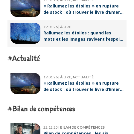
« Rallumez les étoiles » en rupture
de stock : où trouver le livre d’Emeric
Lebreton dès maintenant ?
19.01.26
|
À LIRE
Rallumez les étoiles : quand les
mots et les images ravivent l’espoir
intérieur
Actualité
19.01.26
|
À LIRE, ACTUALITÉ
« Rallumez les étoiles » en rupture
de stock : où trouver le livre d’Emeric
Lebreton dès maintenant ?
Bilan de compétences
22.12.25
|
BILAN DE COMPÉTENCES
Bilan de compétences : les six