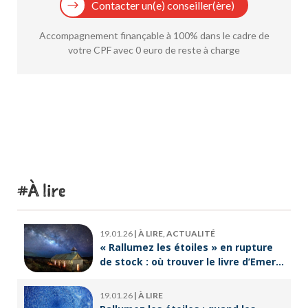
Contacter un(e) conseiller(ère)
Accompagnement finançable à 100% dans le cadre de
votre CPF avec 0 euro de reste à charge
À lire
19.01.26
|
À LIRE, ACTUALITÉ
« Rallumez les étoiles » en rupture
de stock : où trouver le livre d’Emeric
Lebreton dès maintenant ?
19.01.26
|
À LIRE