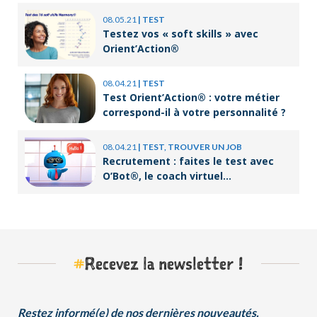
08.05.21
|
TEST
Testez vos « soft skills » avec
Orient’Action®
08.04.21
|
TEST
Test Orient’Action® : votre métier
correspond-il à votre personnalité ?
08.04.21
|
TEST, TROUVER UN JOB
Recrutement : faites le test avec
O’Bot®, le coach virtuel
d’Orient’Action®
#
Recevez la newsletter !
Restez informé(e) de nos dernières nouveautés.