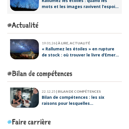
Rallumez les étoiles : quand les
mots et les images ravivent l’espoir
intérieur
Actualité
19.01.26
|
À LIRE, ACTUALITÉ
« Rallumez les étoiles » en rupture
de stock : où trouver le livre d’Emeric
Lebreton dès maintenant ?
Bilan de compétences
22.12.25
|
BILAN DE COMPÉTENCES
Bilan de compétences : les six
raisons pour lesquelles
ORIENTACTION va plus loin
Faire carrière