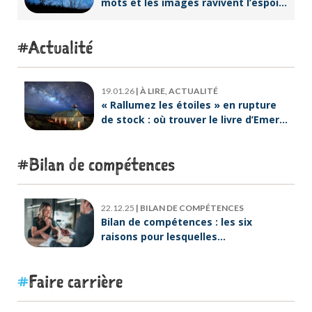
mots et les images ravivent l’espoir
intérieur
Actualité
19.01.26
|
À LIRE, ACTUALITÉ
« Rallumez les étoiles » en rupture
de stock : où trouver le livre d’Emeric
Lebreton dès maintenant ?
Bilan de compétences
22.12.25
|
BILAN DE COMPÉTENCES
Bilan de compétences : les six
raisons pour lesquelles
ORIENTACTION va plus loin
Faire carrière