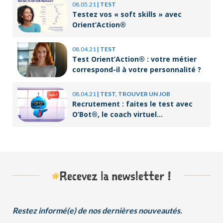
08.05.21
|
TEST
Testez vos « soft skills » avec
Orient’Action®
08.04.21
|
TEST
Test Orient’Action® : votre métier
correspond-il à votre personnalité ?
08.04.21
|
TEST, TROUVER UN JOB
Recrutement : faites le test avec
O’Bot®, le coach virtuel
d’Orient’Action®
#
Recevez la newsletter !
Restez informé(e) de nos dernières nouveautés.