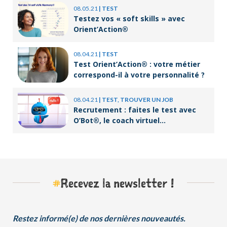
08.05.21
|
TEST
Testez vos « soft skills » avec
Orient’Action®
08.04.21
|
TEST
Test Orient’Action® : votre métier
correspond-il à votre personnalité ?
08.04.21
|
TEST, TROUVER UN JOB
Recrutement : faites le test avec
O’Bot®, le coach virtuel
d’Orient’Action®
#
Recevez la newsletter !
Restez informé(e) de nos dernières nouveautés.