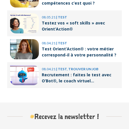
compétences c’est quoi ?
08.05.21
|
TEST
Testez vos « soft skills » avec
Orient’Action®
08.04.21
|
TEST
Test Orient’Action® : votre métier
correspond-il à votre personnalité ?
08.04.21
|
TEST, TROUVER UN JOB
Recrutement : faites le test avec
O’Bot®, le coach virtuel
d’Orient’Action®
#
Recevez la newsletter !