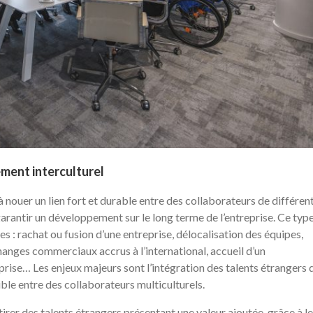
ment interculturel
 nouer un lien fort et durable entre des collaborateurs de différen
garantir un développement sur le long terme de l’entreprise. Ce typ
: rachat ou fusion d’une entreprise, délocalisation des équipes,
échanges commerciaux accrus à l’international, accueil d’un
eprise… Les enjeux majeurs sont l’intégration des talents étrangers 
ble entre des collaborateurs multiculturels.
ttirer des talents étrangers présentant une valeur ajoutée, grâce à l