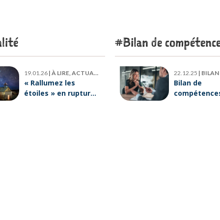
lité
Bilan de compétenc
19.01.26
|
À LIRE, ACTUALITÉ
22.12.25
|
BILAN DE
« Rallumez les
Bilan de
étoiles » en rupture
compétences 
de stock : où trouver
six raisons p
le livre d’Emeric
lesquelles
Lebreton dès
ORIENTACTI
maintenant ?
plus loin