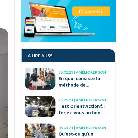
À LIRE AUSSI
28.02.23
|
AMÉLIORER SON MANAGEMENT
En quoi consiste la
méthode de
management INA ?
25.05.21
|
AMÉLIORER SON MANAGEMENT
Test Orient’Action®:
feriez-vous un bon
manager ?
08.04.21
|
AMÉLIORER SON MANAGEMENT, MONTER EN COMPÉTENCE
Qu’est-ce qu’un