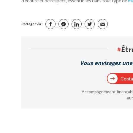
d’écoute et de respect, essentielles dans tout type de
m
Partager via :
#
Êtr
Vous envisagez une 
Contac
Accompagnement finançable
eur