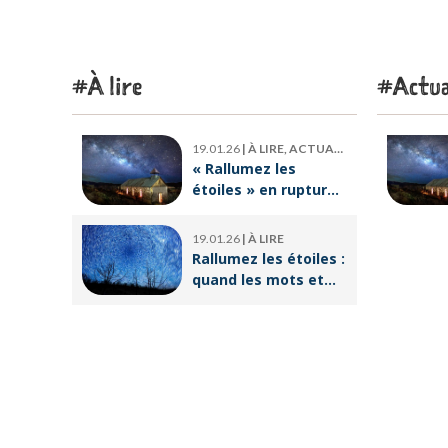
À lire
Actua
19.01.26
|
À LIRE, ACTUALITÉ
« Rallumez les
étoiles » en rupture
de stock : où trouver
le livre d’Emeric
19.01.26
|
À LIRE
Lebreton dès
Rallumez les étoiles :
maintenant ?
quand les mots et
les images ravivent
l’espoir intérieur