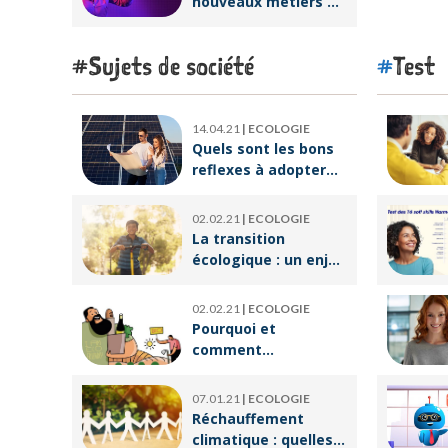
nouveaux métiers de
salariés
la réalité virtuelle ?
Sujets de société
Test
14.04.21
|
ECOLOGIE
Quels sont les bons
reflexes à adopter
pour devenir
écoresponsable ?
02.02.21
|
ECOLOGIE
La transition
écologique : un enjeu
crucial pour un
avenir meilleur
02.02.21
|
ECOLOGIE
Pourquoi et
comment
végétaliser son
alimentation ?
07.01.21
|
ECOLOGIE
Réchauffement
climatique : quelles