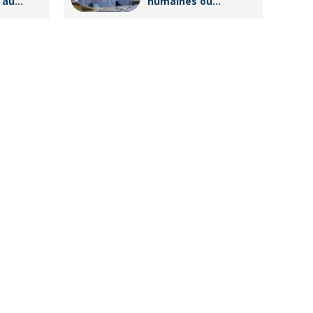
 au
humaines ou
g ?
responsable
formation :
comment
accompagner un
public en
reconversion
professionnelle ?