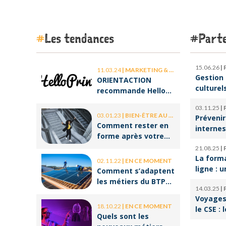
Les tendances
Parte
15.06.26
|
11.03.24
|
MARKETING & COMMUNICATION
Gestion 
ORIENTACTION
culturel
recommande Hello
d’orches
Print, le spécialiste
03.11.25
|
l’ombre 
des stickers et des
03.01.23
|
BIEN-ÊTRE AU TRAVAIL
Prévenir
la cultu
brochures
Comment rester en
internes
forme après votre
climat d
retour de congé ?
21.08.25
|
serein
La form
02.11.22
|
EN CE MOMENT
ligne : u
Comment s’adaptent
pour réu
les métiers du BTP
14.03.25
|
reconve
aux enjeux
Voyages 
professi
environnementaux ?
18.10.22
|
EN CE MOMENT
le CSE : 
Quels sont les
offres p