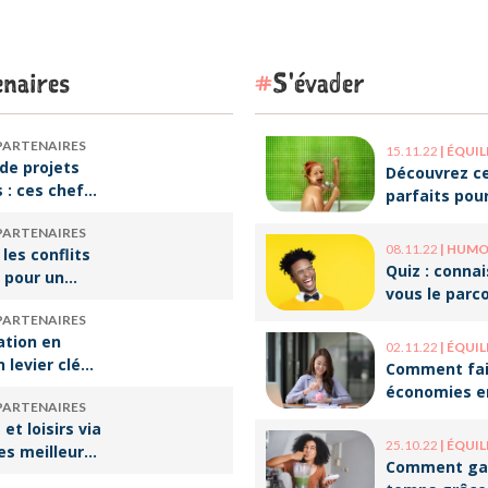
naires
S'évader
PARTENAIRES
15.11.22
|
ÉQUILIBRE VI
de projets
Découvrez ce
s : ces chefs
parfaits pou
tre de
décompresse
PARTENAIRES
qui font vivre
le travail !
08.11.22
|
HUMOUR 
 les conflits
re
Quiz : conna
 pour un
vous le parc
e travail
ces humoris
PARTENAIRES
populaires ?
ation en
02.11.22
|
ÉQUILIBRE VI
n levier clé
Comment fai
ssir sa
économies e
PARTENAIRES
rsion
optimisant v
et loisirs via
onnelle
organisation
25.10.22
|
ÉQUILIBRE VI
les meilleures
Comment ga
our les