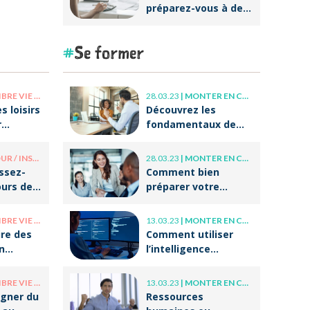
préparez-vous à des
réformes
importantes au
Se former
niveau de la
facturation !
E PRO / VIE PERSO
28.03.23
|
MONTER EN COMPÉTENCE
s loisirs
Découvrez les
r
fondamentaux de
r après
l’accompagnement
et du coaching !
/ INSOLITE
28.03.23
|
MONTER EN COMPÉTENCE
issez-
Comment bien
ours de
préparer votre
tes
entrée dans la vie
professionnelle ?
E PRO / VIE PERSO
13.03.23
|
MONTER EN COMPÉTENCE
re des
Comment utiliser
n
l’intelligence
otre
artificielle (IA) dans
 ?
ses écrits
E PRO / VIE PERSO
13.03.23
|
MONTER EN COMPÉTENCE
professionnels ?
gner du
Ressources