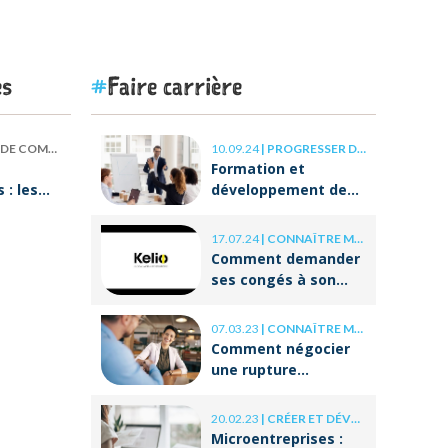
es
Faire carrière
 COMPÉTENCES
10.09.24
|
PROGRESSER DANS SA CARRIÈRE
Formation et
: les
développement des
our
compétences : les
clés de la réussite à
17.07.24
|
CONNAÎTRE MES DROITS
ON va
long terme
Comment demander
ses congés à son
employeur ?
07.03.23
|
CONNAÎTRE MES DROITS
Comment négocier
une rupture
conventionnelle ?
20.02.23
|
CRÉER ET DÉVELOPPER SA BOÎTE
Microentreprises :