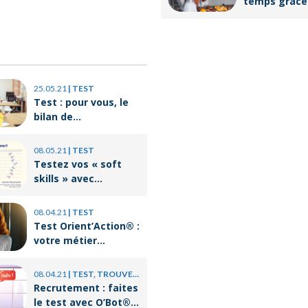
temps grâce
batch cookin
25.05.21
|
TEST
Test : pour vous, le
bilan de
compétences c’est
quoi ?
08.05.21
|
TEST
Testez vos « soft
skills » avec
Orient’Action®
08.04.21
|
TEST
Test Orient’Action® :
votre métier
correspond-il à votre
personnalité ?
08.04.21
|
TEST, TROUVER UN JOB
Recrutement : faites
le test avec O’Bot®,