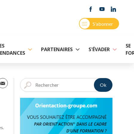
S'abonner
ES
SE
PARTENAIRES
S'ÉVADER
ENDANCES
FO
Ok
s.