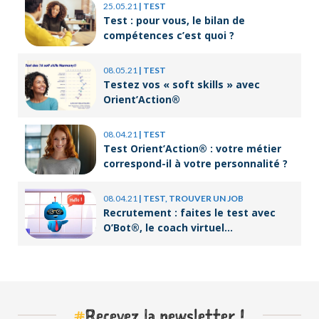
25.05.21
|
TEST
Test : pour vous, le bilan de
compétences c’est quoi ?
08.05.21
|
TEST
Testez vos « soft skills » avec
Orient’Action®
08.04.21
|
TEST
Test Orient’Action® : votre métier
correspond-il à votre personnalité ?
08.04.21
|
TEST, TROUVER UN JOB
Recrutement : faites le test avec
O’Bot®, le coach virtuel
d’Orient’Action®
#
Recevez la newsletter !