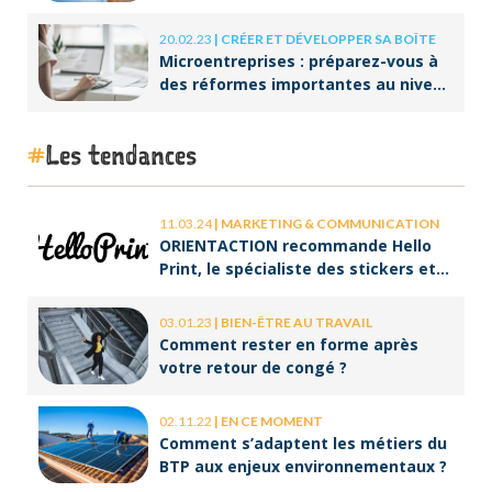
20.02.23
|
CRÉER ET DÉVELOPPER SA BOÎTE
Microentreprises : préparez-vous à
des réformes importantes au niveau
de la facturation !
Les tendances
11.03.24
|
MARKETING & COMMUNICATION
ORIENTACTION recommande Hello
Print, le spécialiste des stickers et
des brochures
03.01.23
|
BIEN-ÊTRE AU TRAVAIL
Comment rester en forme après
votre retour de congé ?
02.11.22
|
EN CE MOMENT
Comment s’adaptent les métiers du
BTP aux enjeux environnementaux ?