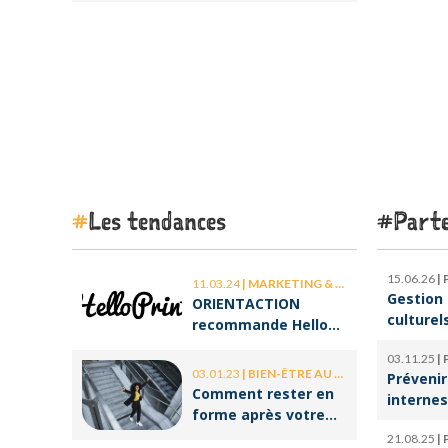
l’espoir intérieur
Les tendances
Parte
15.06.26
|
11.03.24
|
MARKETING & COMMUNICATION
Gestion 
ORIENTACTION
culturel
recommande Hello
d’orches
Print, le spécialiste
03.11.25
|
l’ombre 
des stickers et des
03.01.23
|
BIEN-ÊTRE AU TRAVAIL
Prévenir
la cultu
brochures
Comment rester en
internes
forme après votre
climat d
retour de congé ?
21.08.25
|
serein