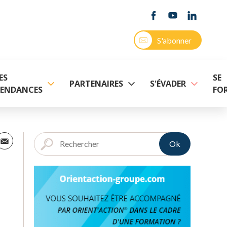
S'abonner
ES
SE
PARTENAIRES
S'ÉVADER
ENDANCES
FO
Ok