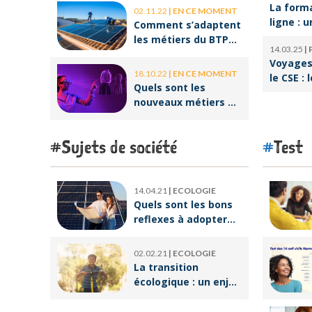
La form
02.11.22
|
EN CE MOMENT
ligne : u
Comment s’adaptent
pour réu
les métiers du BTP
14.03.25
|
reconve
aux enjeux
Voyages 
professi
environnementaux ?
18.10.22
|
EN CE MOMENT
le CSE : 
Quels sont les
offres p
nouveaux métiers de
salariés
la réalité virtuelle ?
Sujets de société
Test
14.04.21
|
ECOLOGIE
Quels sont les bons
reflexes à adopter
pour devenir
écoresponsable ?
02.02.21
|
ECOLOGIE
La transition
écologique : un enjeu
crucial pour un
avenir meilleur