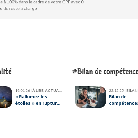
 à 100% dans le cadre de votre CPF avec 0
o de reste à charge
lité
Bilan de compétenc
19.01.26
|
À LIRE, ACTUALITÉ
22.12.25
|
BILAN DE
« Rallumez les
Bilan de
étoiles » en rupture
compétences 
de stock : où trouver
six raisons p
le livre d’Emeric
lesquelles
Lebreton dès
ORIENTACTI
maintenant ?
plus loin