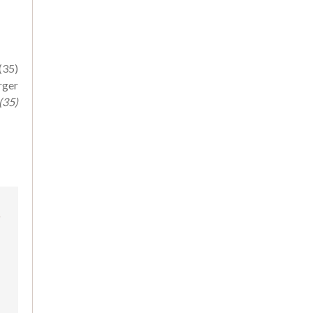
08.04.21
|
BIEN-ÊTRE AU TRAVAIL
Mal-être « Je ne me
sens pas bien au
(35)
travail, que faire ? »
rger
18.01.22
|
EN CE MOMENT
(35)
Quels sont les emplois
les mieux payés en
2022 ?