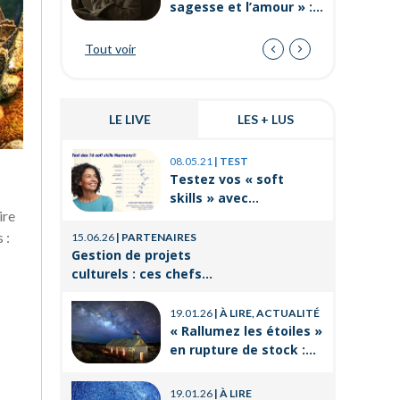
sagesse et l’amour » :
l’histoire des 3
vieillards
Tout voir
LE LIVE
LES + LUS
03.11.25
|
P
08.05.21
|
TEST
Prévenir 
Testez vos « soft
internes
skills » avec
de travai
ire
Orient’Action®
21.08.25
|
P
 :
15.06.26
|
PARTENAIRES
La format
Gestion de projets
un levier
culturels : ces chefs
réussir 
d’orchestre de l’ombre
14.03.25
|
P
professi
qui font vivre la culture
19.01.26
|
À LIRE, ACTUALITÉ
Voyages e
« Rallumez les étoiles »
CSE : les
en rupture de stock :
offres po
où trouver le livre
21.11.24
|
P
d’Emeric Lebreton dès
Qu’est-ce
19.01.26
|
À LIRE