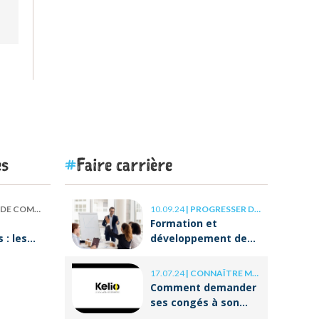
es
Faire carrière
 COMPÉTENCES
10.09.24
|
PROGRESSER DANS SA CARRIÈRE
Formation et
: les
développement des
our
compétences : les
clés de la réussite à
17.07.24
|
CONNAÎTRE MES DROITS
ON va
long terme
Comment demander
ses congés à son
employeur ?