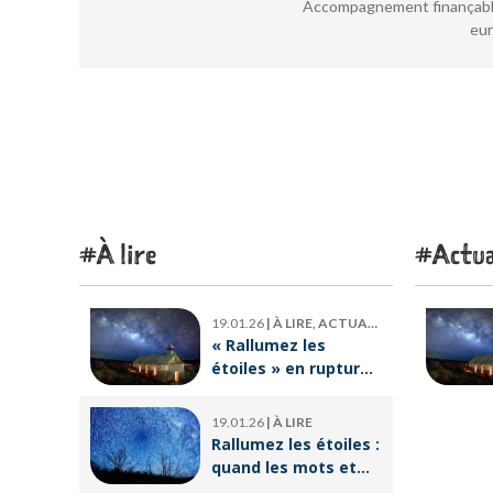
Accompagnement finançable
eur
À lire
Actua
19.01.26
|
À LIRE, ACTUALITÉ
« Rallumez les
étoiles » en rupture
de stock : où trouver
le livre d’Emeric
19.01.26
|
À LIRE
Lebreton dès
Rallumez les étoiles :
maintenant ?
quand les mots et
les images ravivent