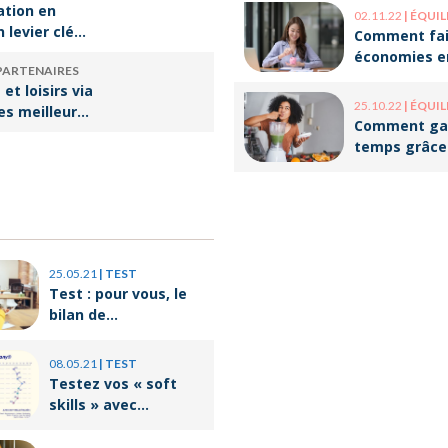
populaires ?
ation en
02.11.22
|
ÉQUILIBRE VI
n levier clé
Comment fai
ssir sa
économies e
PARTENAIRES
rsion
optimisant v
et loisirs via
onnelle
organisation
25.10.22
|
ÉQUILIBRE VI
les meilleures
Comment ga
our les
temps grâce
batch cookin
25.05.21
|
TEST
Test : pour vous, le
bilan de
compétences c’est
quoi ?
08.05.21
|
TEST
Testez vos « soft
skills » avec
Orient’Action®