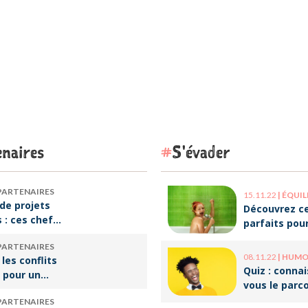
naires
S'évader
PARTENAIRES
15.11.22
|
ÉQUILIBRE VI
de projets
Découvrez ce
s : ces chefs
parfaits pou
tre de
décompresse
PARTENAIRES
qui font vivre
le travail !
08.11.22
|
HUMOUR 
 les conflits
re
Quiz : conna
 pour un
vous le parc
e travail
ces humoris
PARTENAIRES