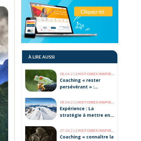
À LIRE AUSSI
08.04.21
|
HISTOIRES INSPIRANTES
Coaching « rester
persévérant » :
l’histoire des deux
grenouilles
08.04.21
|
HISTOIRES INSPIRANTES
Expérience : La
stratégie à mettre en
œuvre pour réussir
l’ascension du mont
07.04.21
|
HISTOIRES INSPIRANTES
Blanc
Coaching « connaître la