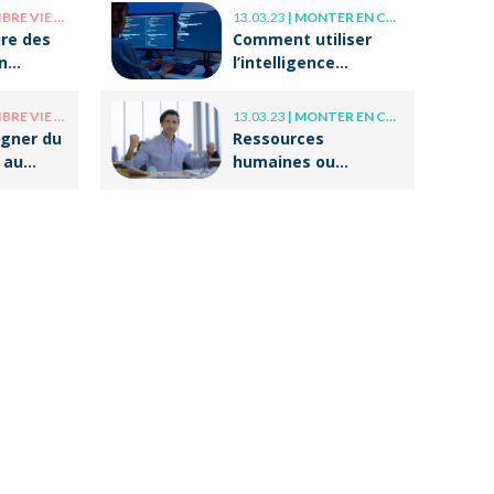
professionnelle ?
E PRO / VIE PERSO
13.03.23
|
MONTER EN COMPÉTENCE
re des
Comment utiliser
n
l’intelligence
otre
artificielle (IA) dans
 ?
ses écrits
E PRO / VIE PERSO
13.03.23
|
MONTER EN COMPÉTENCE
professionnels ?
gner du
Ressources
 au
humaines ou
g ?
responsable
formation :
comment
accompagner un
public en
reconversion
professionnelle ?