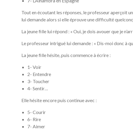
7- L’Alhambra en Espagne
Tout en écoutant les réponses, le professeur aperçoit un
lui demande alors si elle éprouve une difficulté quelconq
La jeune fille lui répond : « Oui, je dois avouer que je n’a
Le professeur intrigué lui demande : « Dis-moi donc à quoi
La jeune fille hésite, puis commence à écrire :
1- Voir
2- Entendre
3- Toucher
4- Sentir…
Elle hésite encore puis continue avec :
5- Courir
6- Rire
7- Aimer