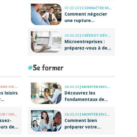
07.03.23
|
CONNAÎTRE MES DROITS
Comment négocier
une rupture
conventionnelle ?
20.02.23
|
CRÉER ET DÉVELOPPER SA BOÎTE
Microentreprises :
préparez-vous à des
réformes
importantes au
Se former
niveau de la
facturation !
E PRO / VIE PERSO
28.03.23
|
MONTER EN COMPÉTENCE
s loisirs
Découvrez les
r
fondamentaux de
r après
l’accompagnement
et du coaching !
/ INSOLITE
28.03.23
|
MONTER EN COMPÉTENCE
issez-
Comment bien
ours de
préparer votre
tes
entrée dans la vie