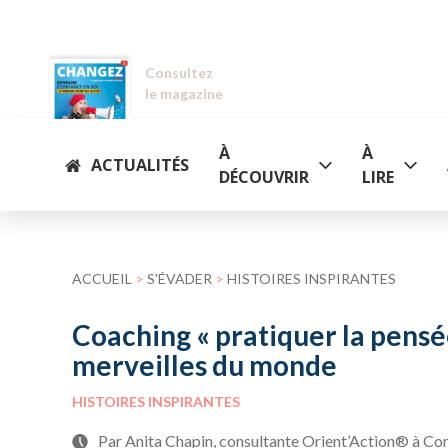
Consultez
le magazine
À
À
ACTUALITÉS
DÉCOUVRIR
LIRE
ACCUEIL
>
S'ÉVADER
>
HISTOIRES INSPIRANTES
Coaching « pratiquer la pensée 
merveilles du monde
HISTOIRES INSPIRANTES
Par Anita Chapin, consultante Orient’Action® à Co