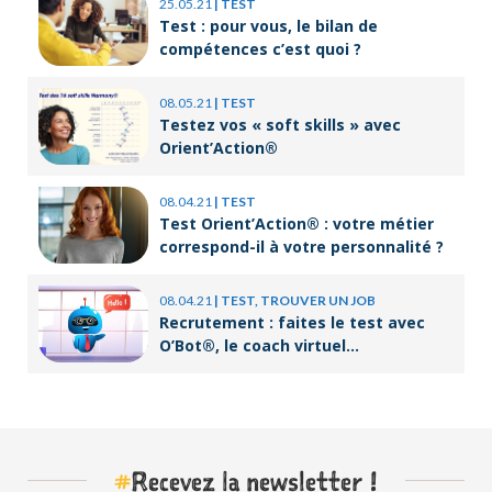
25.05.21
|
TEST
Test : pour vous, le bilan de
compétences c’est quoi ?
08.05.21
|
TEST
Testez vos « soft skills » avec
Orient’Action®
08.04.21
|
TEST
Test Orient’Action® : votre métier
correspond-il à votre personnalité ?
08.04.21
|
TEST, TROUVER UN JOB
Recrutement : faites le test avec
O’Bot®, le coach virtuel
d’Orient’Action®
#
Recevez la newsletter !