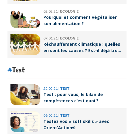
02.02.21
|
ECOLOGIE
Pourquoi et comment végétaliser
son alimentation ?
07.01.21
|
ECOLOGIE
Réchauffement climatique : quelles
en sont les causes ? Est-il déjà trop
tard pour l’endiguer ?
Test
25.05.21
|
TEST
Test : pour vous, le bilan de
compétences c’est quoi ?
08.05.21
|
TEST
Testez vos « soft skills » avec
Orient’Action®