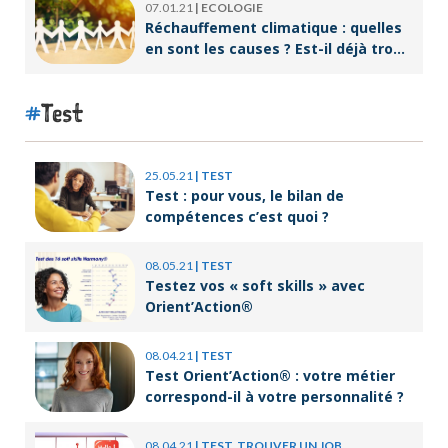
07.01.21
|
ECOLOGIE
Réchauffement climatique : quelles
en sont les causes ? Est-il déjà trop
tard pour l’endiguer ?
Test
25.05.21
|
TEST
Test : pour vous, le bilan de
compétences c’est quoi ?
08.05.21
|
TEST
Testez vos « soft skills » avec
Orient’Action®
08.04.21
|
TEST
Test Orient’Action® : votre métier
correspond-il à votre personnalité ?
08.04.21
|
TEST, TROUVER UN JOB