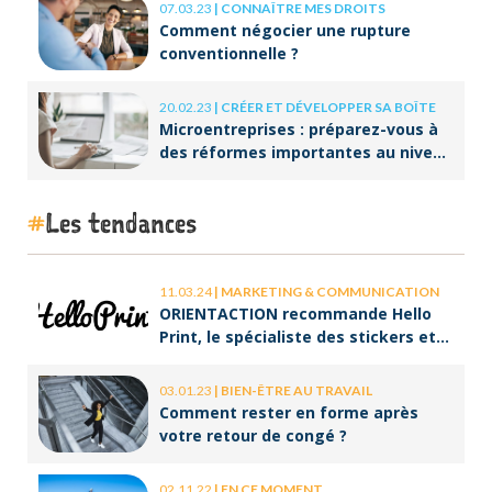
07.03.23
|
CONNAÎTRE MES DROITS
Comment négocier une rupture
conventionnelle ?
20.02.23
|
CRÉER ET DÉVELOPPER SA BOÎTE
Microentreprises : préparez-vous à
des réformes importantes au niveau
de la facturation !
Les tendances
11.03.24
|
MARKETING & COMMUNICATION
ORIENTACTION recommande Hello
Print, le spécialiste des stickers et
des brochures
03.01.23
|
BIEN-ÊTRE AU TRAVAIL
Comment rester en forme après
votre retour de congé ?
02.11.22
|
EN CE MOMENT