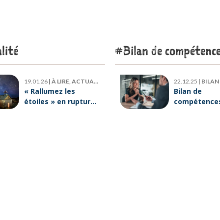
lité
Bilan de compétenc
19.01.26
|
À LIRE, ACTUALITÉ
22.12.25
|
BILAN DE
« Rallumez les
Bilan de
étoiles » en rupture
compétences 
de stock : où trouver
six raisons p
le livre d’Emeric
lesquelles
Lebreton dès
ORIENTACTI
maintenant ?
plus loin