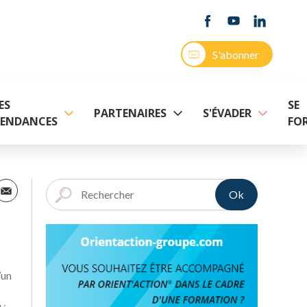
S'abonner
ES
SE
PARTENAIRES
S'ÉVADER
ENDANCES
FO
Ok
’un