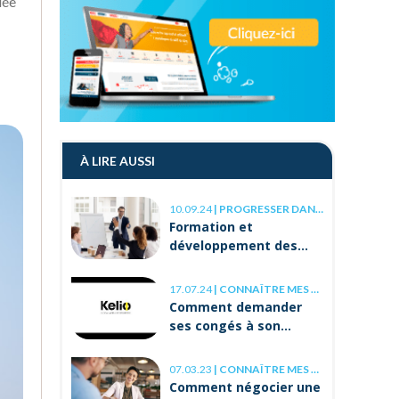
lée
À LIRE AUSSI
10.09.24
|
PROGRESSER DANS SA CARRIÈRE
Formation et
développement des
compétences : les clés
de la réussite à long
17.07.24
|
CONNAÎTRE MES DROITS
terme
Comment demander
ses congés à son
employeur ?
07.03.23
|
CONNAÎTRE MES DROITS
Comment négocier une