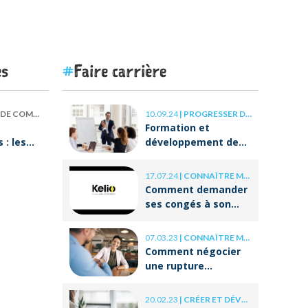
es
Faire carrière
 COMPÉTENCES
10.09.24
|
PROGRESSER DANS SA CARRIÈRE
Formation et
: les
développement des
our
compétences : les
clés de la réussite à
17.07.24
|
CONNAÎTRE MES DROITS
ON va
long terme
Comment demander
ses congés à son
employeur ?
07.03.23
|
CONNAÎTRE MES DROITS
Comment négocier
une rupture
conventionnelle ?
20.02.23
|
CRÉER ET DÉVELOPPER SA BOÎTE