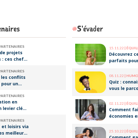
naires
S'évader
PARTENAIRES
15.11.22
|
ÉQUILIBRE VI
de projets
Découvrez ce
s : ces chefs
parfaits pou
tre de
décompresse
PARTENAIRES
qui font vivre
le travail !
08.11.22
|
HUMOUR 
 les conflits
re
Quiz : conna
 pour un
vous le parc
e travail
ces humoris
PARTENAIRES
populaires ?
ation en
02.11.22
|
ÉQUILIBRE VI
n levier clé
Comment fai
ssir sa
économies e
PARTENAIRES
rsion
optimisant v
et loisirs via
onnelle
organisation
25.10.22
|
ÉQUILIBRE VI
les meilleures
Comment ga