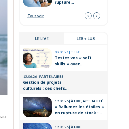
rupture
conventionnelle ?
Tout voir
LE LIVE
LES + LUS
03.11.25
|
P
08.05.21
|
TEST
Prévenir 
Testez vos « soft
internes
skills » avec
de travai
Orient’Action®
21.08.25
|
P
15.06.26
|
PARTENAIRES
La format
Gestion de projets
un levier
culturels : ces chefs
réussir 
d’orchestre de l’ombre
14.03.25
|
P
professi
qui font vivre la culture
19.01.26
|
À LIRE, ACTUALITÉ
Voyages e
« Rallumez les étoiles »
CSE : les
en rupture de stock :
offres po
eau
où trouver le livre
21.11.24
|
P
d’Emeric Lebreton dès
Qu’est-ce
19.01.26
|
À LIRE