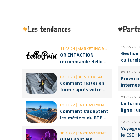
Les tendances
Parte
15.06.26
|
11.03.24
|
MARKETING & COMMUNICATION
Gestion 
ORIENTACTION
culturel
recommande Hello
d’orches
Print, le spécialiste
03.11.25
|
l’ombre 
des stickers et des
03.01.23
|
BIEN-ÊTRE AU TRAVAIL
Prévenir
la cultu
brochures
Comment rester en
internes
forme après votre
climat d
retour de congé ?
21.08.25
|
serein
La form
02.11.22
|
EN CE MOMENT
ligne : u
Comment s’adaptent
pour réu
les métiers du BTP
14.03.25
|
reconve
aux enjeux
Voyages 
professi
environnementaux ?
18.10.22
|
EN CE MOMENT
le CSE : 
Quels sont les