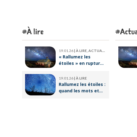
À lire
Actua
19.01.26
|
À LIRE, ACTUALITÉ
« Rallumez les
étoiles » en rupture
de stock : où trouver
le livre d’Emeric
19.01.26
|
À LIRE
Lebreton dès
Rallumez les étoiles :
maintenant ?
quand les mots et
les images ravivent
l’espoir intérieur