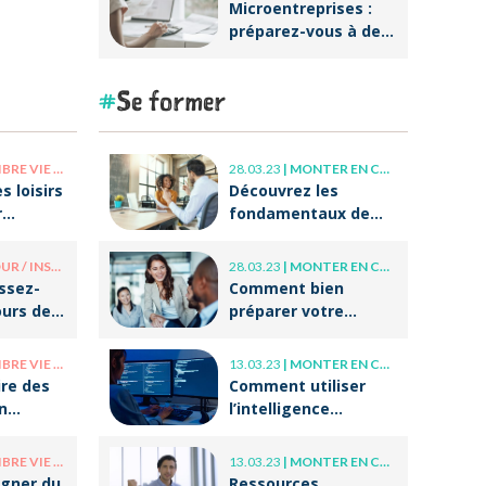
Microentreprises :
préparez-vous à des
réformes
importantes au
Se former
niveau de la
facturation !
E PRO / VIE PERSO
28.03.23
|
MONTER EN COMPÉTENCE
s loisirs
Découvrez les
r
fondamentaux de
r après
l’accompagnement
et du coaching !
/ INSOLITE
28.03.23
|
MONTER EN COMPÉTENCE
issez-
Comment bien
ours de
préparer votre
tes
entrée dans la vie
professionnelle ?
E PRO / VIE PERSO
13.03.23
|
MONTER EN COMPÉTENCE
re des
Comment utiliser
n
l’intelligence
otre
artificielle (IA) dans
 ?
ses écrits
E PRO / VIE PERSO
13.03.23
|
MONTER EN COMPÉTENCE
professionnels ?
gner du
Ressources